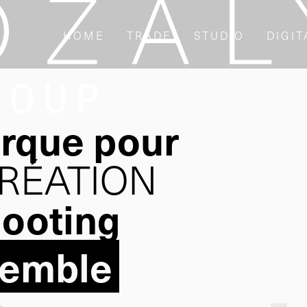
HOME
TRADE
STUDIO
DIGIT
arque pour
CRÉATION
hooting
semble