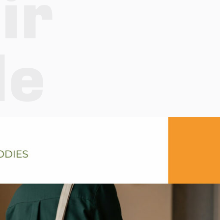
ir
le